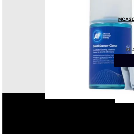
י MCA200mif
GI-