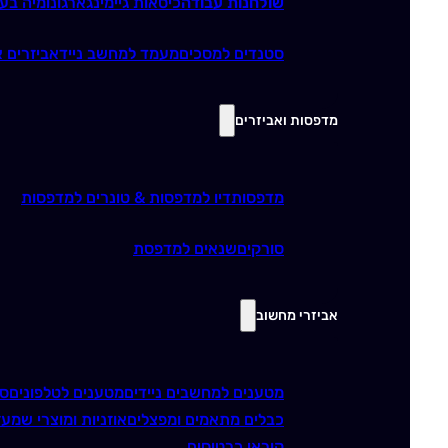
שולחנות עבודה
כיסאות גיימינג
ארגונומיה בע
סטנדים למסכים
מעמד למחשב נייד
אביזרים א
מדפסות ואביזרים
מדפסות
דיו למדפסות & טונרים למדפסות
סורקים
שנאים למדפסת
אביזרי מחשוב
מטענים למחשבים ניידים
מטענים לטלפונים
סו
כבלים מתאמים ומפצלים
אוזניות ומוצרי שמע
ז
קוראי כרטיסים