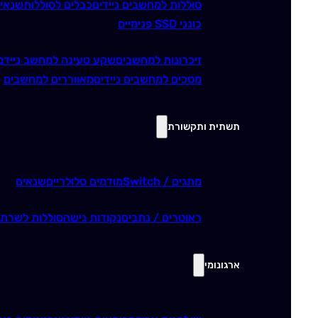
סוללות למחשבים ניידים
כבלים לסוללות
שנאי
כונני SSD פנימיים
זיכרונות למחשבים
שקע טעינה למחשב נייד
מ
מסכים למחשבים ניידים
מאווררים למחשבים
תשתית ותקשורת
מתגים / Switch
מודמים סלולריים
שנאים
ראוטרים / נתבים
נקודות גישה
סוללות לשרתי
ארגונומי