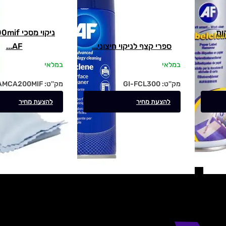
ות
ניקוי מסכ
ספרי קצף לניקוי חיצוני...
AF...
במלאי
במלאי
מק''ט:
GI-FCL300
מק''ט:
AMCA200MIF
להצעת מחיר
להצעת מחיר