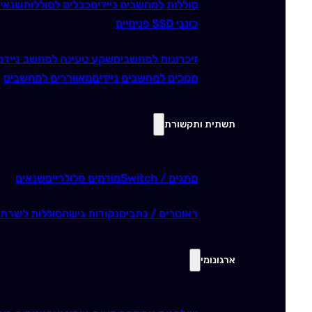
סוללות למחשבים ניידים
כבלים לסוללות
שנאי
כונני SSD פנימיים
זיכרונות למחשבים
שקע טעינה למחשב נייד
מ
מסכים למחשבים ניידים
מאווררים למחשבים
תשתית ותקשורת
מתגים / Switch
מודמים סלולריים
שנאים
ראוטרים / נתבים
נקודות גישה
סוללות לשרתי
ארגונומי