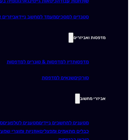
שולחנות עבודה
כיסאות גיימינג
ארגונומיה בע
סטנדים למסכים
מעמד למחשב נייד
אביזרים א
מדפסות ואביזרים
מדפסות
דיו למדפסות & טונרים למדפסות
סורקים
שנאים למדפסת
אביזרי מחשוב
מטענים למחשבים ניידים
מטענים לטלפונים
סו
כבלים מתאמים ומפצלים
אוזניות ומוצרי שמע
ז
קוראי כרטיסים