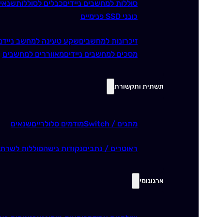
סוללות למחשבים ניידים
כבלים לסוללות
שנאי
כונני SSD פנימיים
זיכרונות למחשבים
שקע טעינה למחשב נייד
מ
מסכים למחשבים ניידים
מאווררים למחשבים
תשתית ותקשורת
מתגים / Switch
מודמים סלולריים
שנאים
ראוטרים / נתבים
נקודות גישה
סוללות לשרתי
ארגונומי