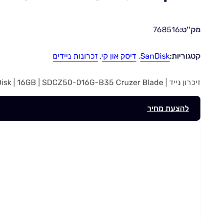
מק''ט:
768516
קטגוריות:
SanDisk
,
דיסק און קי
,
זכרונות ניידים
זיכרון נייד | USB PenDrive | SanDisk | 16GB | SDCZ50-016G-B35 Cruzer Blade | מק”ט 768516
להצעת מחיר