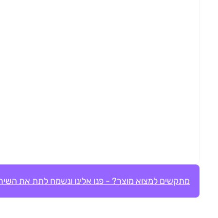
מתקשים למצוא מוצר? - פנו אלינו ונשמח לתת את השירו