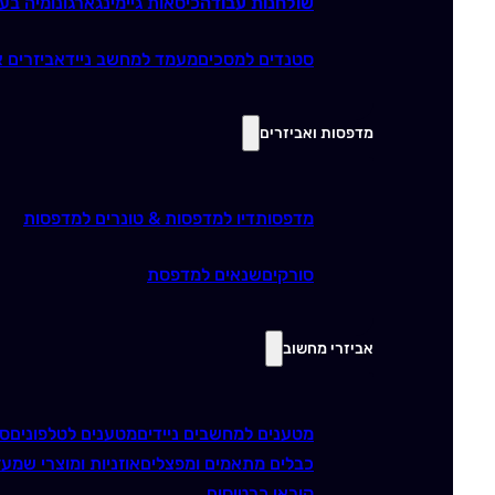
שולחנות עבודה
כיסאות גיימינג
ארגונומיה בע
סטנדים למסכים
מעמד למחשב נייד
אביזרים א
מדפסות ואביזרים
מדפסות
דיו למדפסות & טונרים למדפסות
סורקים
שנאים למדפסת
אביזרי מחשוב
מטענים למחשבים ניידים
מטענים לטלפונים
סו
כבלים מתאמים ומפצלים
אוזניות ומוצרי שמע
ז
קוראי כרטיסים