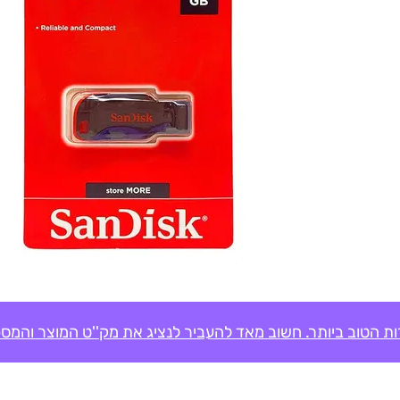
ת הטוב ביותר. חשוב מאד להעביר לנציג את מק''ט המוצר והמספ