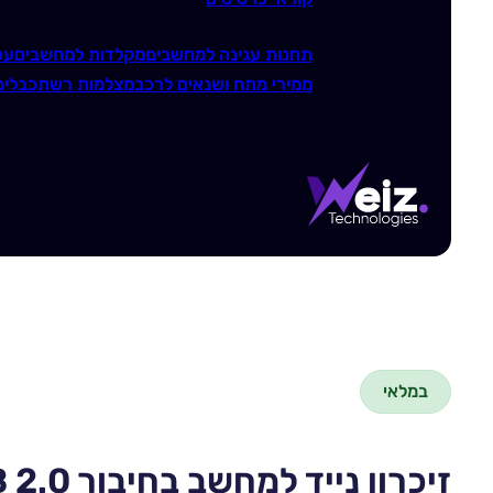
תחנות עגינה למחשבים
מקלדות למחשבים
עכ
ממירי מתח ושנאים לרכב
מצלמות רשת
כבלים
במלאי
זיכרון נייד למחשב בחיבור USB 2.0 בנפח SanDisk Cruzer Blade 16GB