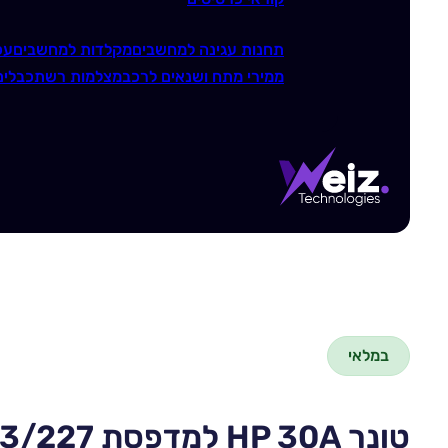
תחנות עגינה למחשבים
מקלדות למחשבים
עכ
ממירי מתח ושנאים לרכב
מצלמות רשת
כבלים
במלאי
טונר HP 30A למדפסת M203/227 מקורי CF230A 1.6K