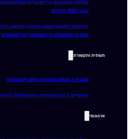
סוללות למחשבים ניידים
כבלים לסוללות
שנאי
כונני SSD פנימיים
זיכרונות למחשבים
שקע טעינה למחשב נייד
מ
מסכים למחשבים ניידים
מאווררים למחשבים
תשתית ותקשורת
מתגים / Switch
מודמים סלולריים
שנאים
ראוטרים / נתבים
נקודות גישה
סוללות לשרתי
ארגונומי