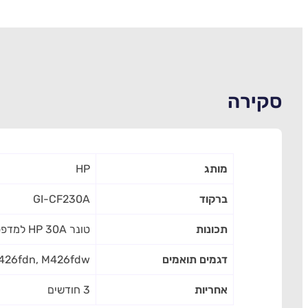
סקירה
מותג
HP
ברקוד
GI-CF230A
תכונות
טונר HP 30A למדפסת M203/227 מקורי CF230A 1.6K | מק''ט GI-CF230A
דגמים תואמים
M426fdn, M426fdw
אחריות
3 חודשים