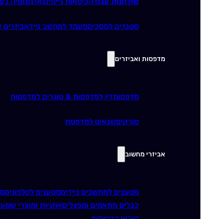
שולחנות עבודה
כיסאות גיימינג
ארגונומיה בע
סטנדים למסכים
מעמד למחשב נייד
אביזרים א
מדפסות ואביזרים
מדפסות
דיו למדפסות & טונרים למדפסות
סורקים
שנאים למדפסת
אביזרי מחשוב
מטענים למחשבים ניידים
מטענים לטלפונים
סו
כבלים מתאמים ומפצלים
אוזניות ומוצרי שמע
ז
קוראי כרטיסים