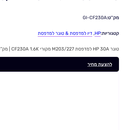
מק''ט:
GI-CF230A
קטגוריות:
HP
,
דיו למדפסת & טונר למדפסת
טונר HP 30A למדפסת M203/227 מקורי CF230A 1.6K | מק”ט GI-CF230A
להצעת מחיר