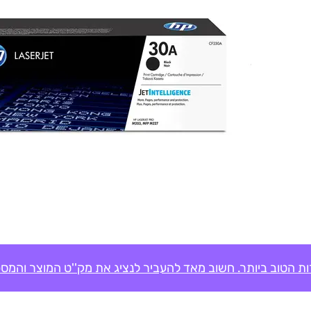
ת הטוב ביותר. חשוב מאד להעביר לנציג את מק''ט המוצר והמספ