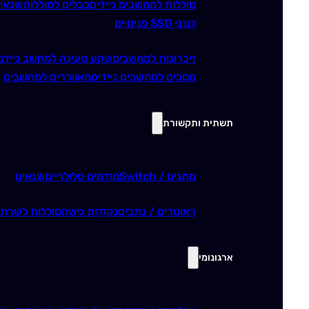
סוללות למחשבים ניידים
כבלים לסוללות
שנאי
כונני SSD פנימיים
זיכרונות למחשבים
שקע טעינה למחשב נייד
מ
מסכים למחשבים ניידים
מאווררים למחשבים
תשתית ותקשורת
מתגים / Switch
מודמים סלולריים
שנאים
ראוטרים / נתבים
נקודות גישה
סוללות לשרתי
ארגונומי