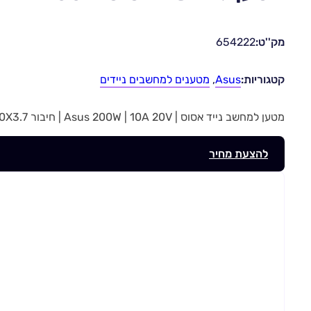
מק''ט:
654222
קטגוריות:
Asus
,
מטענים למחשבים ניידים
מטען למחשב נייד אסוס | Asus 200W | 10A 20V | חיבור 6.0X3.7 | מק”ט 654222
להצעת מחיר