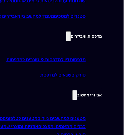
שולחנות עבודה
כיסאות גיימינג
ארגונומיה בע
סטנדים למסכים
מעמד למחשב נייד
אביזרים א
מדפסות ואביזרים
מדפסות
דיו למדפסות & טונרים למדפסות
סורקים
שנאים למדפסת
אביזרי מחשוב
מטענים למחשבים ניידים
מטענים לטלפונים
סו
כבלים מתאמים ומפצלים
אוזניות ומוצרי שמע
ז
קוראי כרטיסים