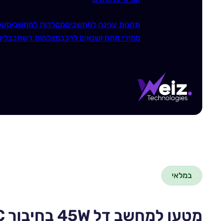
תחנות עגינה למחשבים
מקלדות למחשבים
עכ
ממירי מתח ושנאים לרכב
מצלמות רשת
כבלים
במלאי
מטען למחשב דל 45W בחיבור Dell TYPE-C