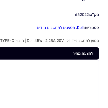
מק''ט:
652022
קטגוריות:
Dell
,
מטענים למחשבים ניידים
מטען למחשב נייד דל | Dell 45W | 2.25A 20V | חיבור TYPE-C | מק”ט 652022
להצעת מחיר