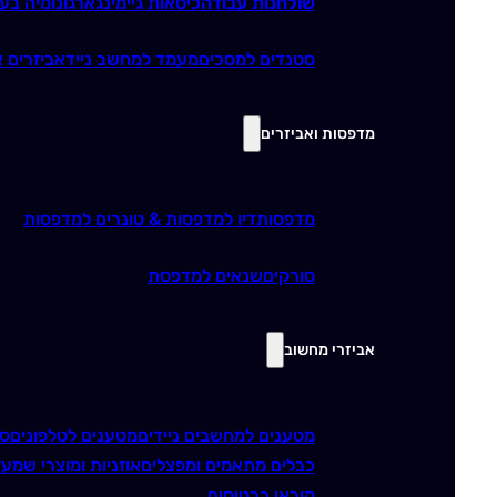
שולחנות עבודה
כיסאות גיימינג
ארגונומיה בע
סטנדים למסכים
מעמד למחשב נייד
אביזרים א
מדפסות ואביזרים
מדפסות
דיו למדפסות & טונרים למדפסות
סורקים
שנאים למדפסת
אביזרי מחשוב
מטענים למחשבים ניידים
מטענים לטלפונים
סו
כבלים מתאמים ומפצלים
אוזניות ומוצרי שמע
ז
קוראי כרטיסים