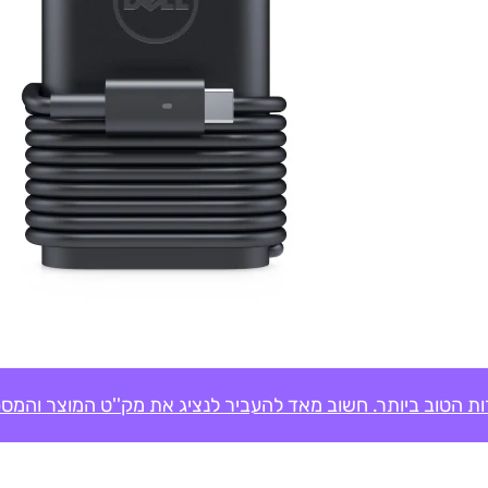
ת הטוב ביותר. חשוב מאד להעביר לנציג את מק''ט המוצר והמספ