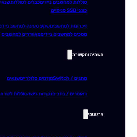
סוללות למחשבים ניידים
כבלים לסוללות
שנאי
כונני SSD פנימיים
זיכרונות למחשבים
שקע טעינה למחשב נייד
מ
מסכים למחשבים ניידים
מאווררים למחשבים
תשתית ותקשורת
מתגים / Switch
מודמים סלולריים
שנאים
ראוטרים / נתבים
נקודות גישה
סוללות לשרתי
ארגונומי