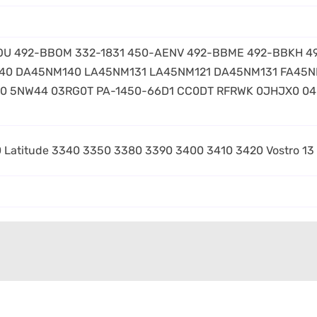
OU 492-BBOM 332-1831 450-AENV 492-BBME 492-BBKH 49
40 DA45NM140 LA45NM131 LA45NM121 DA45NM131 FA45N
0 5NW44 03RG0T PA-1450-66D1 CC0DT RFRWK 0JHJX0 04
00 Latitude 3340 3350 3380 3390 3400 3410 3420 Vostro 13