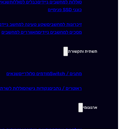
סוללות למחשבים ניידים
כבלים לסוללות
שנאי
כונני SSD פנימיים
זיכרונות למחשבים
שקע טעינה למחשב נייד
מ
מסכים למחשבים ניידים
מאווררים למחשבים
תשתית ותקשורת
מתגים / Switch
מודמים סלולריים
שנאים
ראוטרים / נתבים
נקודות גישה
סוללות לשרתי
ארגונומי