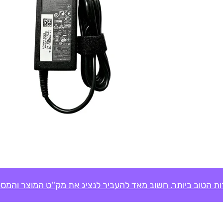
ת הטוב ביותר. חשוב מאד להעביר לנציג את מק''ט המוצר והמספ