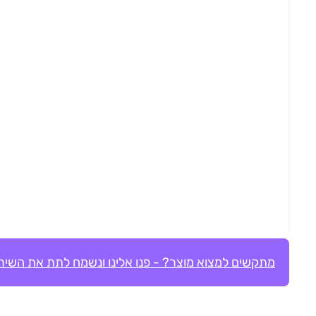
מתקשים למצוא מוצר? - פנו אלינו ונשמח לתת את השירו