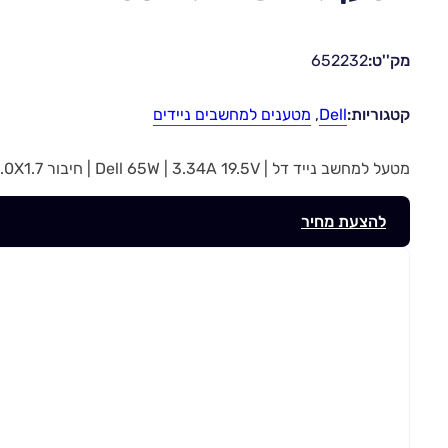
מק''ט:
652232
קטגוריות:
Dell
,
מטענים למחשבים ניידים
מטעל למחשב נייד דל | Dell 65W | 3.34A 19.5V | חיבור 4.0X1.7 | מק”ט 652232
להצעת מחיר