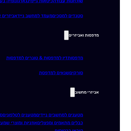
שולחנות עבודה
כיסאות גיימינג
ארגונומיה בע
סטנדים למסכים
מעמד למחשב נייד
אביזרים א
מדפסות ואביזרים
מדפסות
דיו למדפסות & טונרים למדפסות
סורקים
שנאים למדפסת
אביזרי מחשוב
מטענים למחשבים ניידים
מטענים לטלפונים
סו
כבלים מתאמים ומפצלים
אוזניות ומוצרי שמע
ז
קוראי כרטיסים