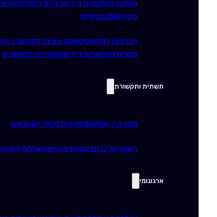
סוללות למחשבים ניידים
כבלים לסוללות
שנאי
כונני SSD פנימיים
זיכרונות למחשבים
שקע טעינה למחשב נייד
מ
מסכים למחשבים ניידים
מאווררים למחשבים
תשתית ותקשורת
מתגים / Switch
מודמים סלולריים
שנאים
ראוטרים / נתבים
נקודות גישה
סוללות לשרתי
ארגונומי