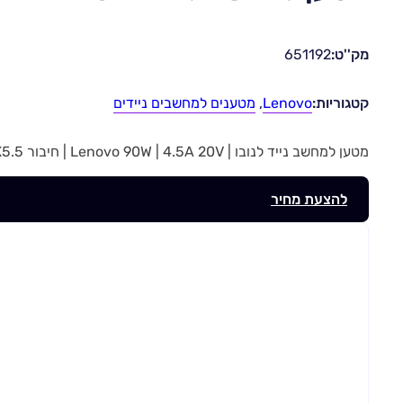
מק''ט:
651192
קטגוריות:
Lenovo
,
מטענים למחשבים ניידים
מטען למחשב נייד לנובו | Lenovo 90W | 4.5A 20V | חיבור 7.9X5.5 | מק”ט 651192
להצעת מחיר