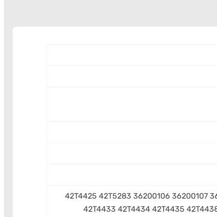
36200105 42T4425 42T5283 36200106 3620
42T4433 42T4434 42T4435 42T4438