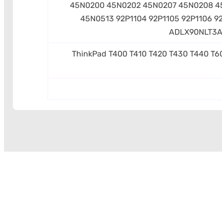
45N0200 45N0202 45N0207 45N0208 4
45N0513 92P1104 92P1105 92P1106 
ADLX90NLT3A
ThinkPad T400 T410 T420 T430 T440 T6