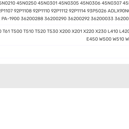
5N0210 45N0250 45N0301 45N0305 45N0306 45N0307 45
92P1107 92P1108 92P1110 92P1112 92P1114 93P5026 ADLX
 PA-1900 36200288 36200290 36200292 36200033 3620
0 T61 T500 T510 T520 T530 X200 X201 X220 X230 L410 L4
E450 W500 W510 W