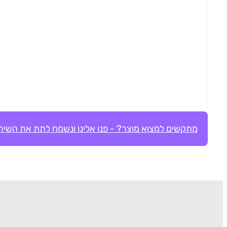
מתקשים למצוא מוצר? - פנו אלינו ונשמח לתת את השירו