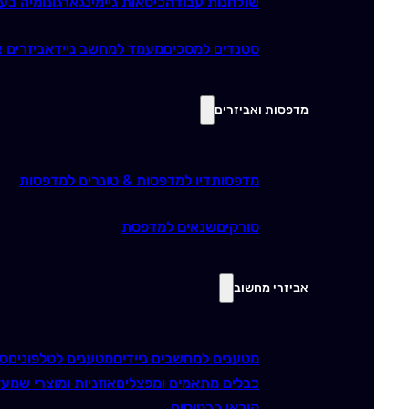
שולחנות עבודה
כיסאות גיימינג
ארגונומיה בע
סטנדים למסכים
מעמד למחשב נייד
אביזרים א
מדפסות ואביזרים
מדפסות
דיו למדפסות & טונרים למדפסות
סורקים
שנאים למדפסת
אביזרי מחשוב
מטענים למחשבים ניידים
מטענים לטלפונים
סו
כבלים מתאמים ומפצלים
אוזניות ומוצרי שמע
ז
קוראי כרטיסים