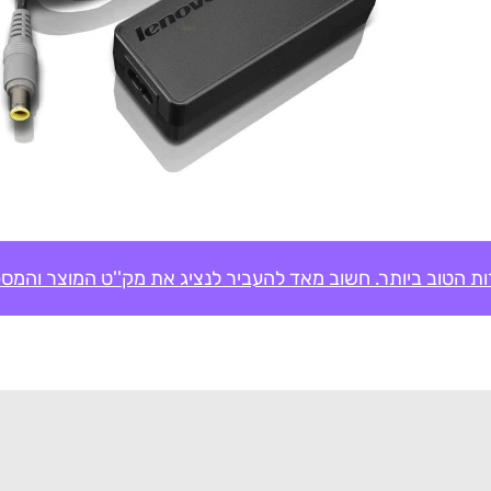
ת הטוב ביותר. חשוב מאד להעביר לנציג את מק''ט המוצר והמספ