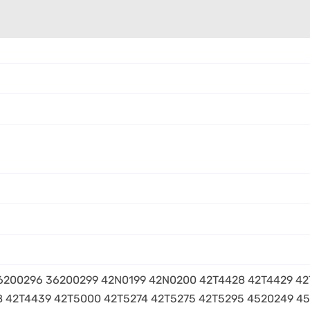
0107 36200296 36200299 42N0199 42N0200 42T4428 42T4429 
 42T4439 42T5000 42T5274 42T5275 42T5295 4520249 4