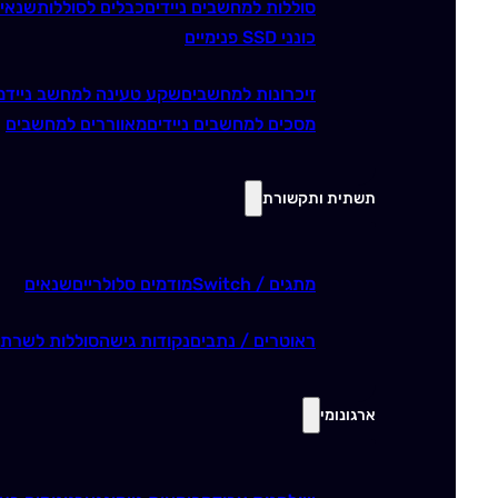
סוללות למחשבים ניידים
כבלים לסוללות
שנאי
כונני SSD פנימיים
זיכרונות למחשבים
שקע טעינה למחשב נייד
מ
מסכים למחשבים ניידים
מאווררים למחשבים
תשתית ותקשורת
מתגים / Switch
מודמים סלולריים
שנאים
ראוטרים / נתבים
נקודות גישה
סוללות לשרתי
ארגונומי