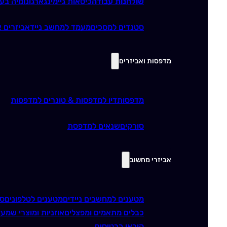
שולחנות עבודה
כיסאות גיימינג
ארגונומיה בע
סטנדים למסכים
מעמד למחשב נייד
אביזרים א
מדפסות ואביזרים
מדפסות
דיו למדפסות & טונרים למדפסות
סורקים
שנאים למדפסת
אביזרי מחשוב
מטענים למחשבים ניידים
מטענים לטלפונים
סו
כבלים מתאמים ומפצלים
אוזניות ומוצרי שמע
ז
קוראי כרטיסים