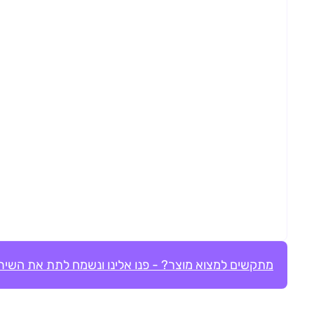
מתקשים למצוא מוצר? - פנו אלינו ונשמח לתת את השירו