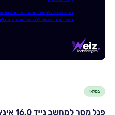
תחנות עגינה למחשבים
מקלדות למחשבים
עכ
ממירי מתח ושנאים לרכב
מצלמות רשת
כבלים
במלאי
פנל מסך למחשב נייד 16.0 אינץ’ B160UAN03.3 FHD