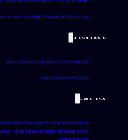
שולחנות עבודה
כיסאות גיימינג
ארגונומיה בע
סטנדים למסכים
מעמד למחשב נייד
אביזרים א
מדפסות ואביזרים
מדפסות
דיו למדפסות & טונרים למדפסות
סורקים
שנאים למדפסת
אביזרי מחשוב
מטענים למחשבים ניידים
מטענים לטלפונים
סו
כבלים מתאמים ומפצלים
אוזניות ומוצרי שמע
ז
קוראי כרטיסים