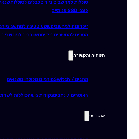
סוללות למחשבים ניידים
כבלים לסוללות
שנאי
כונני SSD פנימיים
זיכרונות למחשבים
שקע טעינה למחשב נייד
מ
מסכים למחשבים ניידים
מאווררים למחשבים
תשתית ותקשורת
מתגים / Switch
מודמים סלולריים
שנאים
ראוטרים / נתבים
נקודות גישה
סוללות לשרתי
ארגונומי