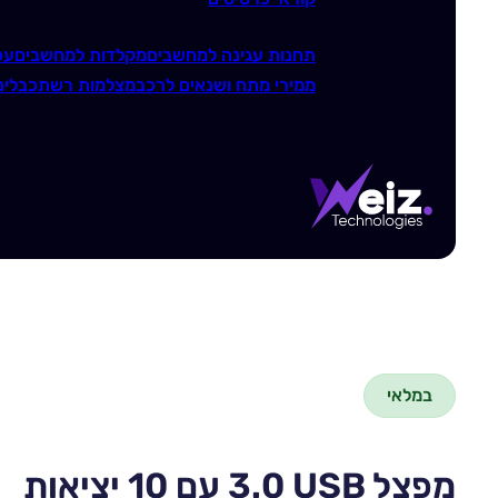
תחנות עגינה למחשבים
מקלדות למחשבים
עכ
ממירי מתח ושנאים לרכב
מצלמות רשת
כבלים
במלאי
מפצל USB ‏3.0 ‏עם ‎10‎ יציאות