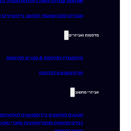
שולחנות עבודה
כיסאות גיימינג
ארגונומיה בע
סטנדים למסכים
מעמד למחשב נייד
אביזרים א
מדפסות ואביזרים
מדפסות
דיו למדפסות & טונרים למדפסות
סורקים
שנאים למדפסת
אביזרי מחשוב
מטענים למחשבים ניידים
מטענים לטלפונים
סו
כבלים מתאמים ומפצלים
אוזניות ומוצרי שמע
ז
קוראי כרטיסים