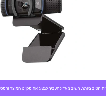
ת הטוב ביותר. חשוב מאד להעביר לנציג את מק''ט המוצר והמספ