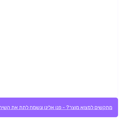
מתקשים למצוא מוצר? - פנו אלינו ונשמח לתת את השירו