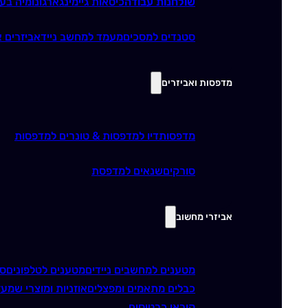
שולחנות עבודה
כיסאות גיימינג
ארגונומיה בע
סטנדים למסכים
מעמד למחשב נייד
אביזרים א
מדפסות ואביזרים
מדפסות
דיו למדפסות & טונרים למדפסות
סורקים
שנאים למדפסת
אביזרי מחשוב
מטענים למחשבים ניידים
מטענים לטלפונים
סו
כבלים מתאמים ומפצלים
אוזניות ומוצרי שמע
ז
קוראי כרטיסים