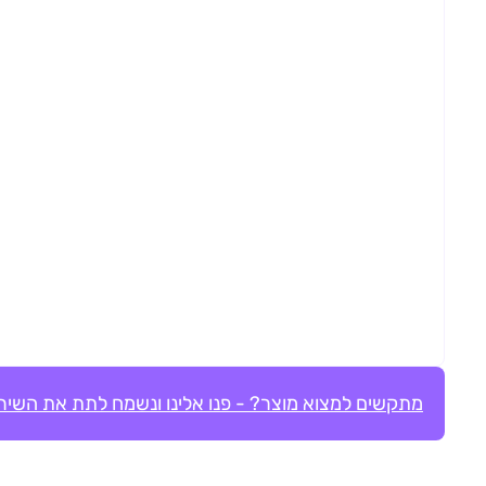
מתקשים למצוא מוצר? - פנו אלינו ונשמח לתת את השירו