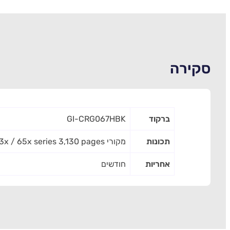
סקירה
ברקוד
GI-CRG067HBK
תכונות
מקורי CANON Toner High yeild Cartridge Black for MF63x / 65x series 3,130 pages | מק''ט GI-CRG067HBK
אחריות
חודשים