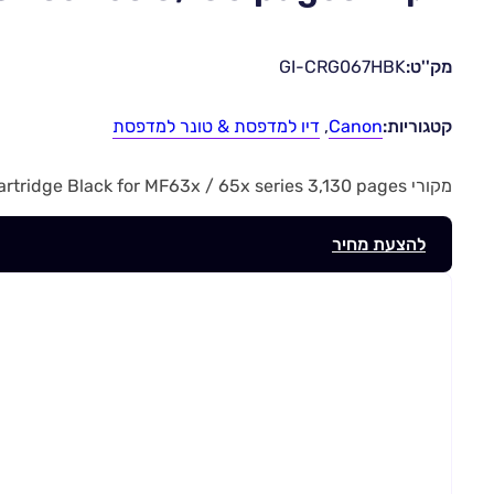
מק''ט:
GI-CRG067HBK
קטגוריות:
Canon
,
דיו למדפסת & טונר למדפסת
מקורי CANON Toner High yeild Cartridge Black for MF63x / 65x series 3,130 pages | מק”ט GI-CRG067HBK
להצעת מחיר