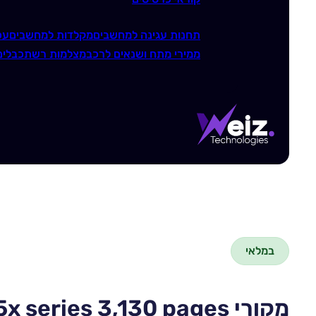
תחנות עגינה למחשבים
מקלדות למחשבים
עכ
ממירי מתח ושנאים לרכב
מצלמות רשת
כבלים
במלאי
מקורי CANON Toner High yeild Cartridge Black for MF63x / 65x series 3,130 pages