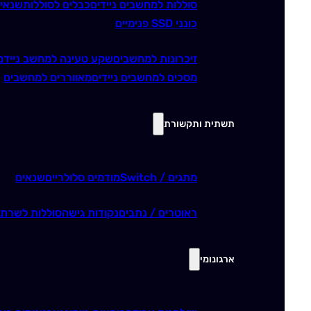
סוללות למחשבים ניידים
כבלים לסוללות
שנאי
כונני SSD פנימיים
זיכרונות למחשבים
שקע טעינה למחשב נייד
מ
מסכים למחשבים ניידים
מאווררים למחשבים
תשתית ותקשורת
מתגים / Switch
מודמים סלולריים
שנאים
ראוטרים / נתבים
נקודות גישה
סוללות לשרתי
ארגונומי