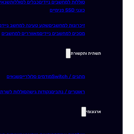
סוללות למחשבים ניידים
כבלים לסוללות
שנאי
כונני SSD פנימיים
זיכרונות למחשבים
שקע טעינה למחשב נייד
מ
מסכים למחשבים ניידים
מאווררים למחשבים
תשתית ותקשורת
מתגים / Switch
מודמים סלולריים
שנאים
ראוטרים / נתבים
נקודות גישה
סוללות לשרתי
ארגונומי