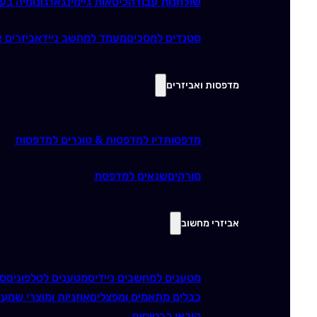
שולחנות עבודה
כיסאות גיימינג
ארגונומיה בע
סטנדים למסכים
מעמד למחשב נייד
אביזרים א
מדפסות ואביזרים
מדפסות
דיו למדפסות & טונרים למדפסות
סורקים
שנאים למדפסת
אביזרי מחשוב
מטענים למחשבים ניידים
מטענים לטלפונים
סו
כבלים מתאמים ומפצלים
אוזניות ומוצרי שמע
ז
קוראי כרטיסים