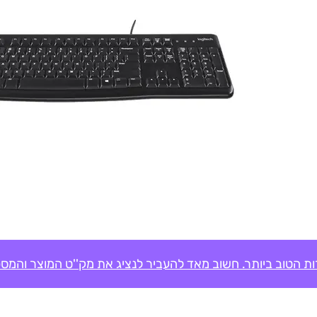
ת הטוב ביותר. חשוב מאד להעביר לנציג את מק''ט המוצר והמספ