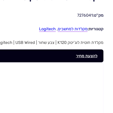
מק''ט:
7276041
קטגוריות:
מקלדות למחשבים
,
Logitech
מקלדת חוטית לוג’יטק K120 | צבע שחור | Logitech | USB Wired | מק”ט 7276041
להצעת מחיר