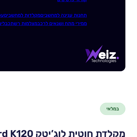
תחנות עגינה למחשבים
מקלדות למחשבים
עכ
ממירי מתח ושנאים לרכב
מצלמות רשת
כבלים
במלאי
מקלדת חוטית לוג’יטק Logitech Wired Keyboard K120