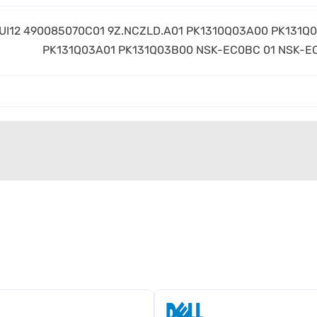
I12 490085070C01 9Z.NCZLD.A01 PK1310Q03A00 PK131Q
PK131Q03A01 PK131Q03B00 NSK-EC0BC 01 NSK-E