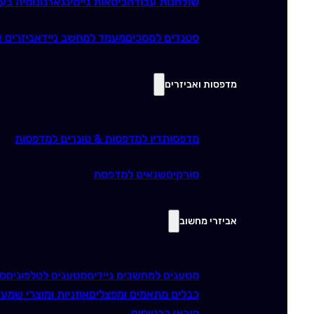
שולחנות עבודה
כיסאות גיימינג
ארגונומיה בע
סטנדים למסכים
מעמד למחשב נייד
אביזרים א
מדפסות ואביזרים
מדפסות
דיו למדפסות & טונרים למדפסות
סורקים
שנאים למדפסת
אביזרי מחשוב
מטענים למחשבים ניידים
מטענים לטלפונים
סו
כבלים מתאמים ומפצלים
אוזניות ומוצרי שמע
ז
קוראי כרטיסים