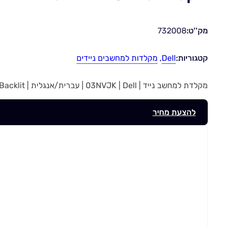
מק''ט:
732008
קטגוריות:
Dell
,
מקלדות למחשבים ניידים
מקלדת למחשב נייד | 03NVJK | Dell | עברית/אנגלית | Backlit | מק”ט 732008
להצעת מחיר