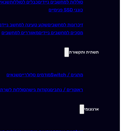
סוללות למחשבים ניידים
כבלים לסוללות
שנאי
כונני SSD פנימיים
זיכרונות למחשבים
שקע טעינה למחשב נייד
מ
מסכים למחשבים ניידים
מאווררים למחשבים
תשתית ותקשורת
מתגים / Switch
מודמים סלולריים
שנאים
ראוטרים / נתבים
נקודות גישה
סוללות לשרתי
ארגונומי