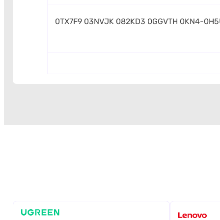
0TX7F9 03NVJK 082KD3 0GGVTH 0KN4-0H5U