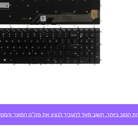
ת הטוב ביותר. חשוב מאד להעביר לנציג את מק''ט המוצר והמספ