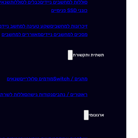
סוללות למחשבים ניידים
כבלים לסוללות
שנאי
כונני SSD פנימיים
זיכרונות למחשבים
שקע טעינה למחשב נייד
מ
מסכים למחשבים ניידים
מאווררים למחשבים
תשתית ותקשורת
מתגים / Switch
מודמים סלולריים
שנאים
ראוטרים / נתבים
נקודות גישה
סוללות לשרתי
ארגונומי