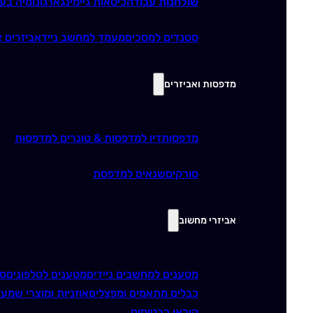
שולחנות עבודה
כיסאות גיימינג
ארגונומיה בע
סטנדים למסכים
מעמד למחשב נייד
אביזרים א
מדפסות ואביזרים
מדפסות
דיו למדפסות & טונרים למדפסות
סורקים
שנאים למדפסת
אביזרי מחשוב
מטענים למחשבים ניידים
מטענים לטלפונים
סו
כבלים מתאמים ומפצלים
אוזניות ומוצרי שמע
ז
קוראי כרטיסים