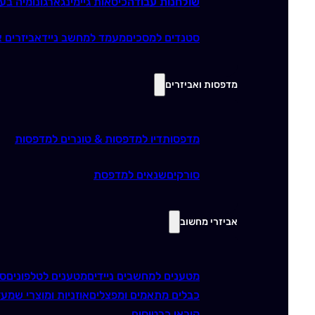
שולחנות עבודה
כיסאות גיימינג
ארגונומיה בע
סטנדים למסכים
מעמד למחשב נייד
אביזרים א
מדפסות ואביזרים
מדפסות
דיו למדפסות & טונרים למדפסות
סורקים
שנאים למדפסת
אביזרי מחשוב
מטענים למחשבים ניידים
מטענים לטלפונים
סו
כבלים מתאמים ומפצלים
אוזניות ומוצרי שמע
ז
קוראי כרטיסים