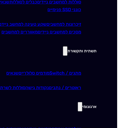
סוללות למחשבים ניידים
כבלים לסוללות
שנאי
כונני SSD פנימיים
זיכרונות למחשבים
שקע טעינה למחשב נייד
מ
מסכים למחשבים ניידים
מאווררים למחשבים
תשתית ותקשורת
מתגים / Switch
מודמים סלולריים
שנאים
ראוטרים / נתבים
נקודות גישה
סוללות לשרתי
ארגונומי