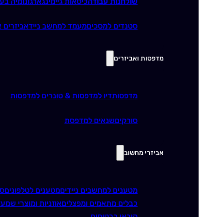
שולחנות עבודה
כיסאות גיימינג
ארגונומיה בע
סטנדים למסכים
מעמד למחשב נייד
אביזרים א
מדפסות ואביזרים
מדפסות
דיו למדפסות & טונרים למדפסות
סורקים
שנאים למדפסת
אביזרי מחשוב
מטענים למחשבים ניידים
מטענים לטלפונים
סו
כבלים מתאמים ומפצלים
אוזניות ומוצרי שמע
ז
קוראי כרטיסים