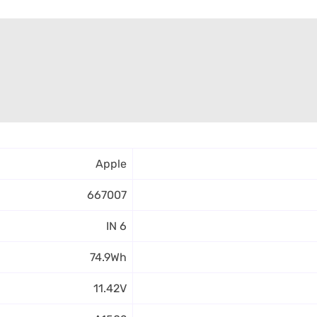
Apple
667007
6 IN
74.9Wh
11.42V