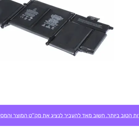
ת הטוב ביותר. חשוב מאד להעביר לנציג את מק''ט המוצר והמספ