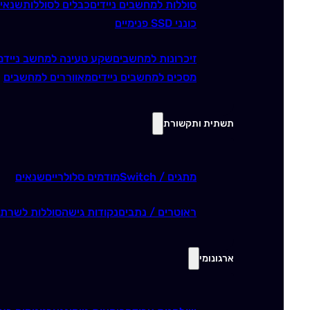
סוללות למחשבים ניידים
כבלים לסוללות
שנאי
כונני SSD פנימיים
זיכרונות למחשבים
שקע טעינה למחשב נייד
מ
מסכים למחשבים ניידים
מאווררים למחשבים
תשתית ותקשורת
מתגים / Switch
מודמים סלולריים
שנאים
ראוטרים / נתבים
נקודות גישה
סוללות לשרתי
ארגונומי