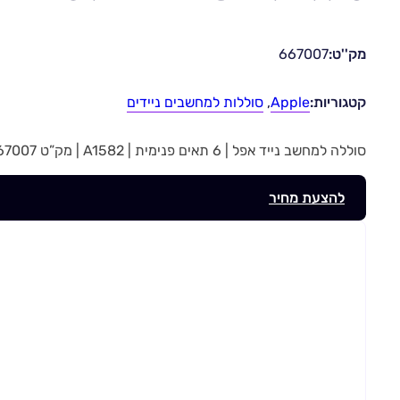
מק''ט:
667007
קטגוריות:
Apple
,
סוללות למחשבים ניידים
סוללה למחשב נייד אפל | 6 תאים פנימית | A1582 | מק”ט 667007
להצעת מחיר