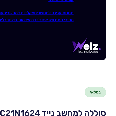
תחנות עגינה למחשבים
מקלדות למחשבים
עכ
ממירי מתח ושנאים לרכב
מצלמות רשת
כבלים
במלאי
סוללה למחשב נייד Asus C21N1624