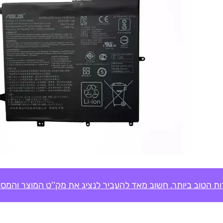
ת הטוב ביותר. חשוב מאד להעביר לנציג את מק''ט המוצר והמספ