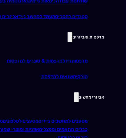
שולחנות עבודה
כיסאות גיימינג
ארגונומיה בע
סטנדים למסכים
מעמד למחשב נייד
אביזרים א
מדפסות ואביזרים
מדפסות
דיו למדפסות & טונרים למדפסות
סורקים
שנאים למדפסת
אביזרי מחשוב
מטענים למחשבים ניידים
מטענים לטלפונים
סו
כבלים מתאמים ומפצלים
אוזניות ומוצרי שמע
ז
קוראי כרטיסים