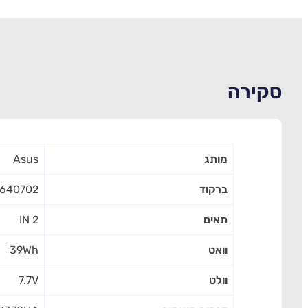
סקירה
מותג
Asus
ברקוד
640702
תאים
2 IN
וואט
39Wh
וולט
7.7V