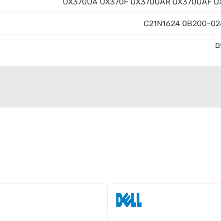
UX370UA UX370F UX370UAR UX370UAF U
C21N1624 0B200-0