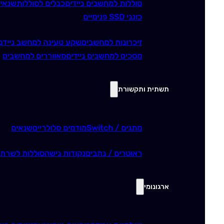
סוללות למחשבים ניידים
כבלים לסוללות
שנאי
כונני SSD פנימיים
זיכרונות למחשבים
שקע טעינה למחשב נייד
מ
מסכים למחשבים ניידים
מאווררים למחשבים
תשתית ותקשורת
מתגים / Switch
מודמים סלולריים
שנאים
ראוטרים / נתבים
נקודות גישה
סוללות לשרתי
ארגונומי