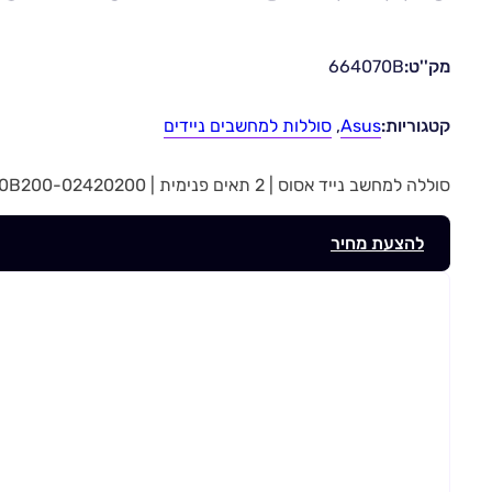
מק''ט:
664070B
קטגוריות:
Asus
,
סוללות למחשבים ניידים
סוללה למחשב נייד אסוס | 2 תאים פנימית | 0B200-02420200 | מק”ט 664070B
להצעת מחיר