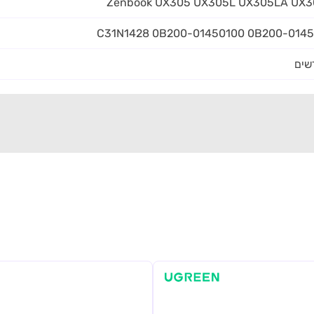
Zenbook UX305 UX305L UX305LA UX
C31N1428 0B200-01450100 0B200-014