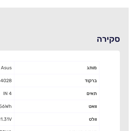
סקירה
מותג
Asus
ברקוד
64028
תאים
4 IN
וואט
56Wh
וולט
11.31V