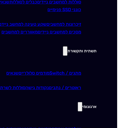
סוללות למחשבים ניידים
כבלים לסוללות
שנאי
כונני SSD פנימיים
זיכרונות למחשבים
שקע טעינה למחשב נייד
מ
מסכים למחשבים ניידים
מאווררים למחשבים
תשתית ותקשורת
מתגים / Switch
מודמים סלולריים
שנאים
ראוטרים / נתבים
נקודות גישה
סוללות לשרתי
ארגונומי