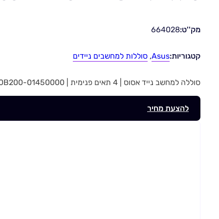
מק''ט:
664028
קטגוריות:
Asus
,
סוללות למחשבים ניידים
סוללה למחשב נייד אסוס | 4 תאים פנימית | 0B200-01450000 | מק”ט 664028
להצעת מחיר