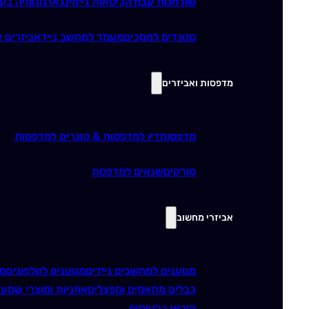
שולחנות עבודה
כיסאות גיימינג
ארגונומיה בע
סטנדים למסכים
מעמד למחשב נייד
אביזרים א
מדפסות ואביזרים
מדפסות
דיו למדפסות & טונרים למדפסות
סורקים
שנאים למדפסת
אביזרי מחשוב
מטענים למחשבים ניידים
מטענים לטלפונים
סו
כבלים מתאמים ומפצלים
אוזניות ומוצרי שמע
ז
קוראי כרטיסים