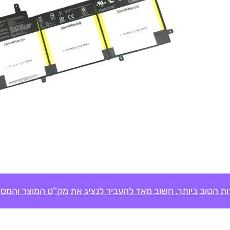
ת הטוב ביותר. חשוב מאד להעביר לנציג את מק''ט המוצר והמספ