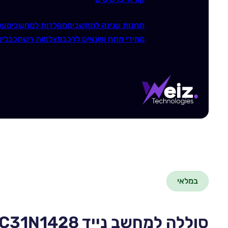
תחנות עגינה למחשבים
מקלדות למחשבים
עכ
ממירי מתח ושנאים לרכב
מצלמות רשת
כבלים
במלאי
סוללה למחשב נייד Asus C31N1428