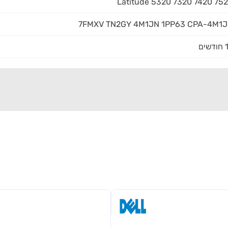
Latitude 5320 7320 7420 75
7FMXV TN2GY 4M1JN 1PP63 CPA-4M1
שים