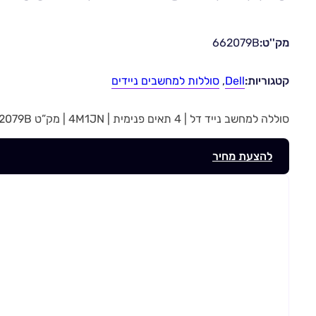
מק''ט:
662079B
קטגוריות:
Dell
,
סוללות למחשבים ניידים
סוללה למחשב נייד דל | 4 תאים פנימית | 4M1JN | מק”ט 662079B
להצעת מחיר