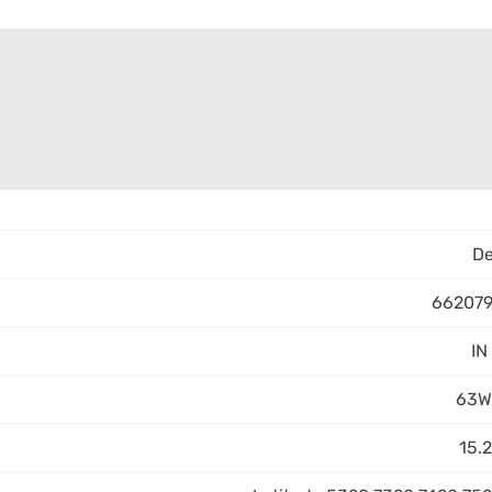
De
66207
63W
15.