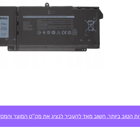
ת הטוב ביותר. חשוב מאד להעביר לנציג את מק''ט המוצר והמספ