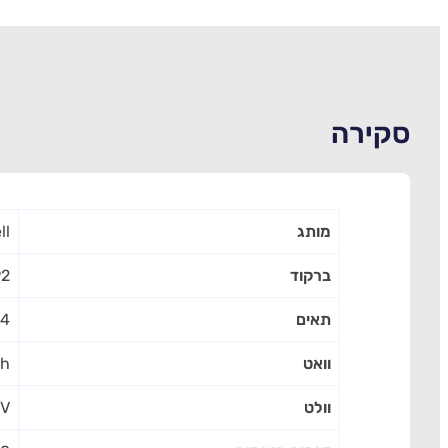
סקירה
מותג
ll
ברקוד
92
תאים
4 IN
וואט
h
וולט
2V