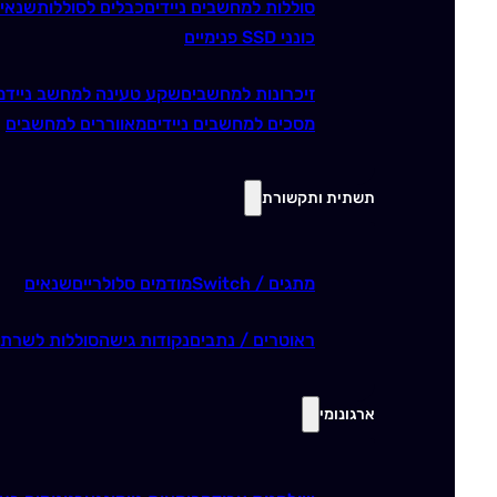
סוללות למחשבים ניידים
כבלים לסוללות
שנאי
כונני SSD פנימיים
זיכרונות למחשבים
שקע טעינה למחשב נייד
מ
מסכים למחשבים ניידים
מאווררים למחשבים
תשתית ותקשורת
מתגים / Switch
מודמים סלולריים
שנאים
ראוטרים / נתבים
נקודות גישה
סוללות לשרתי
ארגונומי