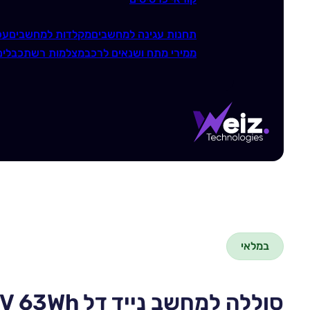
תחנות עגינה למחשבים
מקלדות למחשבים
עכ
ממירי מתח ושנאים לרכב
מצלמות רשת
כבלים
במלאי
סוללה למחשב נייד דל Dell 7FMXV 63Wh