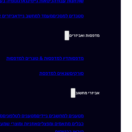
שולחנות עבודה
כיסאות גיימינג
ארגונומיה בע
סטנדים למסכים
מעמד למחשב נייד
אביזרים א
מדפסות ואביזרים
מדפסות
דיו למדפסות & טונרים למדפסות
סורקים
שנאים למדפסת
אביזרי מחשוב
מטענים למחשבים ניידים
מטענים לטלפונים
סו
כבלים מתאמים ומפצלים
אוזניות ומוצרי שמע
ז
קוראי כרטיסים