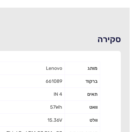
סקירה
מותג
Lenovo
ברקוד
661089
תאים
4 IN
וואט
57Wh
וולט
15.36V