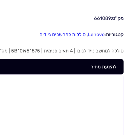
מק''ט:
661089
קטגוריות:
Lenovo
,
סוללות למחשבים ניידים
סוללה למחשב נייד לנובו | 4 תאים פנימית | 5B10W51875 | מק”ט 661089
להצעת מחיר