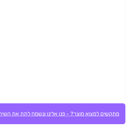
מתקשים למצוא מוצר? - פנו אלינו ונשמח לתת את השירו