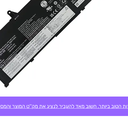
ת הטוב ביותר. חשוב מאד להעביר לנציג את מק''ט המוצר והמספ