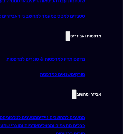
שולחנות עבודה
כיסאות גיימינג
ארגונומיה בע
סטנדים למסכים
מעמד למחשב נייד
אביזרים א
מדפסות ואביזרים
מדפסות
דיו למדפסות & טונרים למדפסות
סורקים
שנאים למדפסת
אביזרי מחשוב
מטענים למחשבים ניידים
מטענים לטלפונים
סו
כבלים מתאמים ומפצלים
אוזניות ומוצרי שמע
ז
קוראי כרטיסים