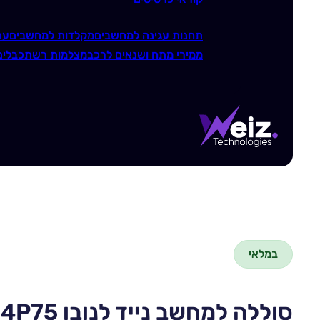
תחנות עגינה למחשבים
מקלדות למחשבים
עכ
ממירי מתח ושנאים לרכב
מצלמות רשת
כבלים
במלאי
סוללה למחשב נייד לנובו Lenovo L21M4P75