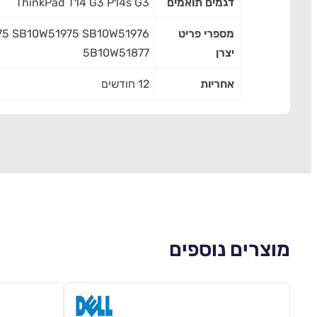
דגמים תואמים
ThinkPad T14 G3 P14s G3
מספרי פריט
75 SB10W51975 SB10W51976
יצרן
5B10W51877
אחריות
12 חודשים
מוצרים נוספים