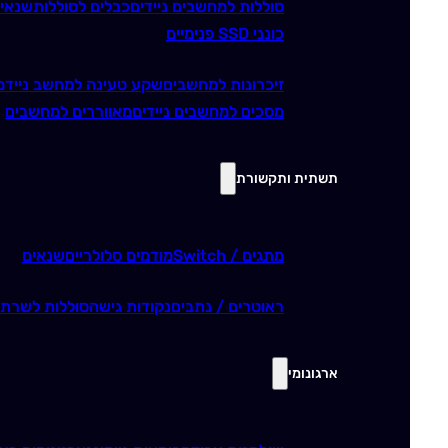
סוללות למחשבים ניידים
כבלים לסוללות
שנאי
כונני SSD פנימיים
זיכרונות למחשבים
שקע טעינה למחשב נייד
מ
מסכים למחשבים ניידים
מאווררים למחשבים
תשתית ותקשורת
מתגים / Switch
מודמים סלולריים
שנאים
ראוטרים / נתבים
נקודות גישה
סוללות לשרתי
ארגונומי