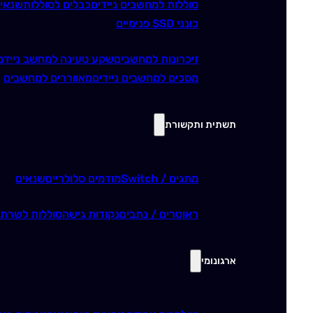
סוללות למחשבים ניידים
כבלים לסוללות
שנאי
כונני SSD פנימיים
זיכרונות למחשבים
שקע טעינה למחשב נייד
מ
מסכים למחשבים ניידים
מאווררים למחשבים
תשתית ותקשורת
מתגים / Switch
מודמים סלולריים
שנאים
ראוטרים / נתבים
נקודות גישה
סוללות לשרתי
ארגונומי