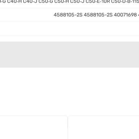
C40‑G C40‑H C40‑J C50‑G C50‑H C50‑J C50‑E‑10R C50‑D‑B‑11
4588105-2S 4588105-2S 40071698 