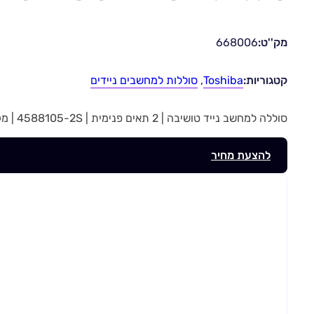
מק''ט:
668006
קטגוריות:
Toshiba
,
סוללות למחשבים ניידים
סוללה למחשב נייד טושיבה | 2 תאים פנימית | 4588105-2S | מק”ט 668006
להצעת מחיר