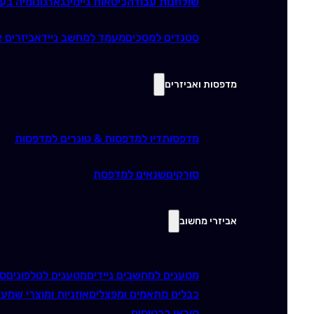
שולחנות עבודה
כיסאות גיימינג
ארגונומיה בע
סטנדים למסכים
מעמד למחשב נייד
אביזרים א
מדפסות ואביזרים
מדפסות
דיו למדפסות & טונרים למדפסות
סורקים
שנאים למדפסת
אביזרי מחשוב
מטענים למחשבים ניידים
מטענים לטלפונים
סו
כבלים מתאמים ומפצלים
אוזניות ומוצרי שמע
ז
קוראי כרטיסים