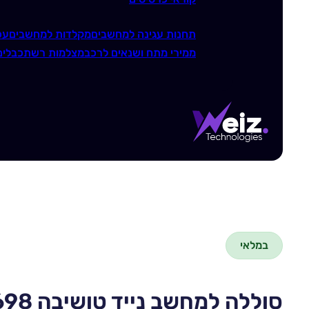
תחנות עגינה למחשבים
מקלדות למחשבים
עכ
ממירי מתח ושנאים לרכב
מצלמות רשת
כבלים
במלאי
סוללה למחשב נייד טושיבה Toshiba 40071698