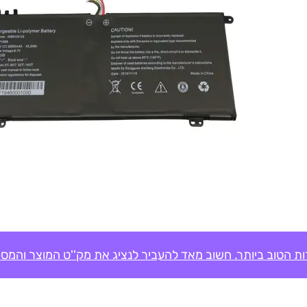
ת הטוב ביותר. חשוב מאד להעביר לנציג את מק''ט המוצר והמספ