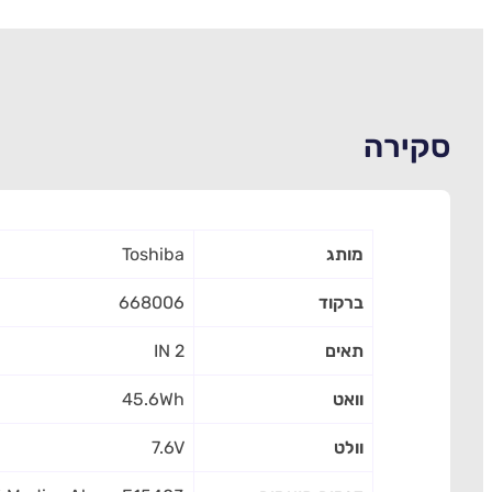
סקירה
מותג
Toshiba
ברקוד
668006
תאים
2 IN
וואט
45.6Wh
וולט
7.6V