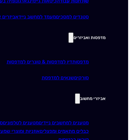
שולחנות עבודה
כיסאות גיימינג
ארגונומיה בע
סטנדים למסכים
מעמד למחשב נייד
אביזרים א
מדפסות ואביזרים
מדפסות
דיו למדפסות & טונרים למדפסות
סורקים
שנאים למדפסת
אביזרי מחשוב
מטענים למחשבים ניידים
מטענים לטלפונים
סו
כבלים מתאמים ומפצלים
אוזניות ומוצרי שמע
ז
קוראי כרטיסים