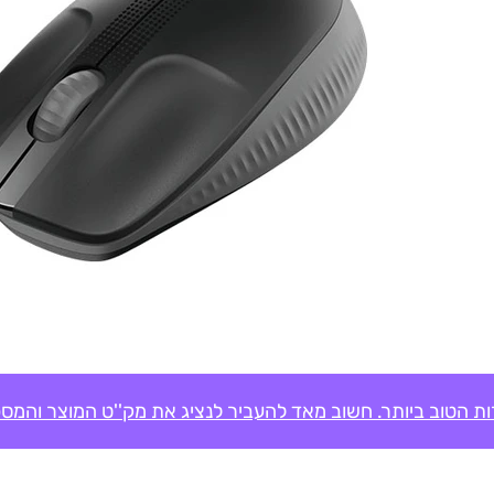
ת הטוב ביותר. חשוב מאד להעביר לנציג את מק''ט המוצר והמספ