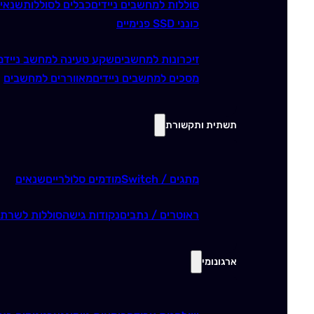
סוללות למחשבים ניידים
כבלים לסוללות
שנאי
כונני SSD פנימיים
זיכרונות למחשבים
שקע טעינה למחשב נייד
מ
מסכים למחשבים ניידים
מאווררים למחשבים
תשתית ותקשורת
מתגים / Switch
מודמים סלולריים
שנאים
ראוטרים / נתבים
נקודות גישה
סוללות לשרתי
ארגונומי