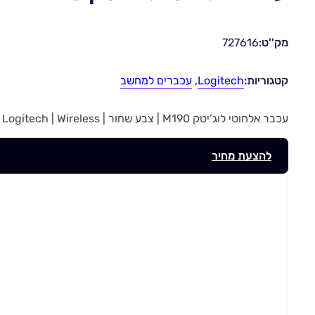
מק''ט:
727616
קטגוריות:
Logitech
,
עכברים למחשב
עכבר אלחוטי לוג’יטק M190 | צבע שחור | Logitech | Wireless | מק”ט 727616
להצעת מחיר