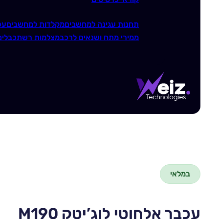
תחנות עגינה למחשבים
מקלדות למחשבים
עכ
ממירי מתח ושנאים לרכב
מצלמות רשת
כבלים
במלאי
עכבר אלחוטי לוג’יטק M190