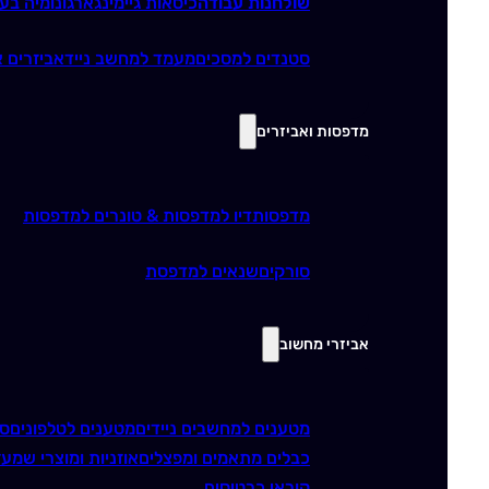
שולחנות עבודה
כיסאות גיימינג
ארגונומיה בע
סטנדים למסכים
מעמד למחשב נייד
אביזרים א
מדפסות ואביזרים
מדפסות
דיו למדפסות & טונרים למדפסות
סורקים
שנאים למדפסת
אביזרי מחשוב
מטענים למחשבים ניידים
מטענים לטלפונים
סו
כבלים מתאמים ומפצלים
אוזניות ומוצרי שמע
ז
קוראי כרטיסים