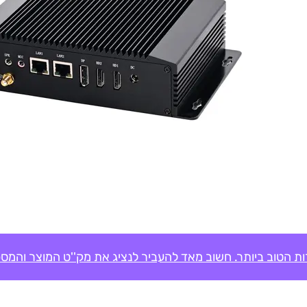
ת הטוב ביותר. חשוב מאד להעביר לנציג את מק''ט המוצר והמספ