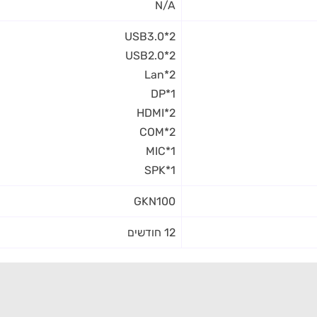
N/A
2*USB3.0
2*USB2.0
2*Lan
1*DP
2*HDMI
2*COM
1*MIC
1*SPK
GKN100
12 חודשים