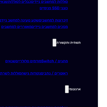
סוללות למחשבים ניידים
כבלים לסוללות
שנאי
כונני SSD פנימיים
זיכרונות למחשבים
שקע טעינה למחשב נייד
מ
מסכים למחשבים ניידים
מאווררים למחשבים
תשתית ותקשורת
מתגים / Switch
מודמים סלולריים
שנאים
ראוטרים / נתבים
נקודות גישה
סוללות לשרתי
ארגונומי