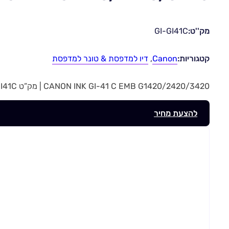
מק''ט:
GI-GI41C
קטגוריות:
Canon
,
דיו למדפסת & טונר למדפסת
CANON INK GI-41 C EMB G1420/2420/3420 | מק”ט GI-GI41C
להצעת מחיר