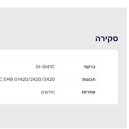
סקירה
ברקוד
GI-GI41C
תכונות
 INK GI-41 C EMB G1420/2420/3420
אחריות
חודשים