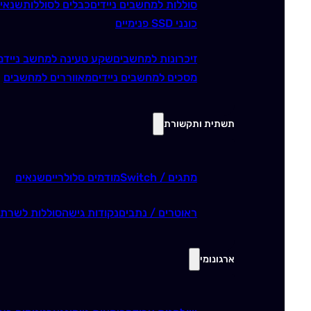
סוללות למחשבים ניידים
כבלים לסוללות
שנאי
כונני SSD פנימיים
זיכרונות למחשבים
שקע טעינה למחשב נייד
מ
מסכים למחשבים ניידים
מאווררים למחשבים
תשתית ותקשורת
מתגים / Switch
מודמים סלולריים
שנאים
ראוטרים / נתבים
נקודות גישה
סוללות לשרתי
ארגונומי