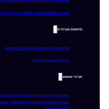
שולחנות עבודה
כיסאות גיימינג
ארגונומיה בע
סטנדים למסכים
מעמד למחשב נייד
אביזרים א
מדפסות ואביזרים
מדפסות
דיו למדפסות & טונרים למדפסות
סורקים
שנאים למדפסת
אביזרי מחשוב
מטענים למחשבים ניידים
מטענים לטלפונים
סו
כבלים מתאמים ומפצלים
אוזניות ומוצרי שמע
ז
קוראי כרטיסים