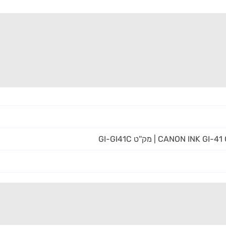
CANON | מק''ט GI-GI41C