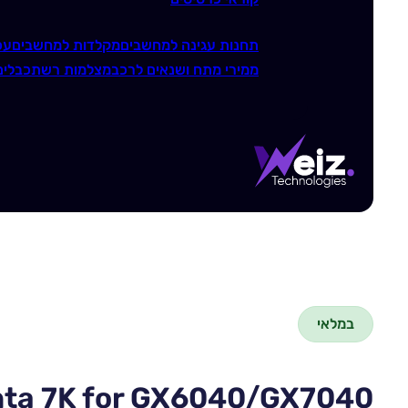
תחנות עגינה למחשבים
מקלדות למחשבים
עכ
ממירי מתח ושנאים לרכב
מצלמות רשת
כבלים
במלאי
ta 7K for GX6040/GX7040