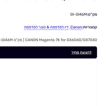
מק''ט:
GI-GI46M
קטגוריות:
Canon
,
דיו למדפסת & טונר למדפסת
CANON Magenta 7K for GX6040/GX7040 | מק”ט GI-GI46M
להצעת מחיר