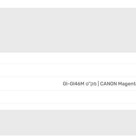
CA | מק''ט GI-GI46M