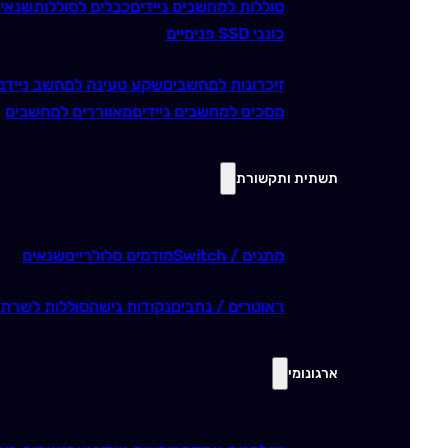
סוללות למחשבים ניידים
כבלים לסוללות
שנאי
כונני SSD פנימיים
זיכרונות למחשבים
שקע טעינה למחשב נייד
מ
מסכים למחשבים ניידים
מאווררים למחשבים
תשתית ותקשורת
מתגים / Switch
מודמים סלולריים
שנאים
ראוטרים / נתבים
נקודות גישה
סוללות לשרתי
ארגונומי