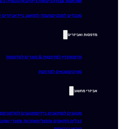
שולחנות עבודה
כיסאות גיימינג
ארגונומיה בע
סטנדים למסכים
מעמד למחשב נייד
אביזרים א
מדפסות ואביזרים
מדפסות
דיו למדפסות & טונרים למדפסות
סורקים
שנאים למדפסת
אביזרי מחשוב
מטענים למחשבים ניידים
מטענים לטלפונים
סו
כבלים מתאמים ומפצלים
אוזניות ומוצרי שמע
ז
קוראי כרטיסים