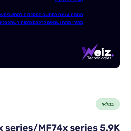
תחנות עגינה למחשבים
מקלדות למחשבים
עכ
ממירי מתח ושנאים לרכב
מצלמות רשת
כבלים
במלאי
x series/MF74x series 5.9K