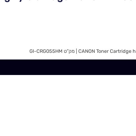
CANON Toner | מק”ט GI-CRG055HM