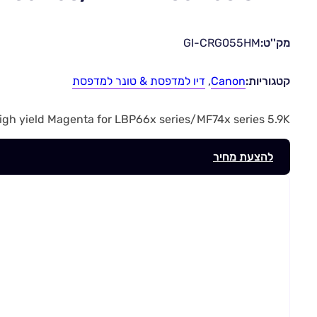
מק''ט:
GI-CRG055HM
קטגוריות:
Canon
,
דיו למדפסת & טונר למדפסת
 Cartridge high yield Magenta for LBP66x series/MF74x series 5.9K
להצעת מחיר