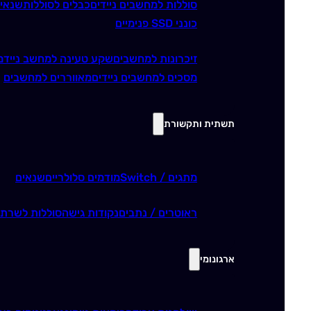
סוללות למחשבים ניידים
כבלים לסוללות
שנאי
כונני SSD פנימיים
זיכרונות למחשבים
שקע טעינה למחשב נייד
מ
מסכים למחשבים ניידים
מאווררים למחשבים
תשתית ותקשורת
מתגים / Switch
מודמים סלולריים
שנאים
ראוטרים / נתבים
נקודות גישה
סוללות לשרתי
ארגונומי