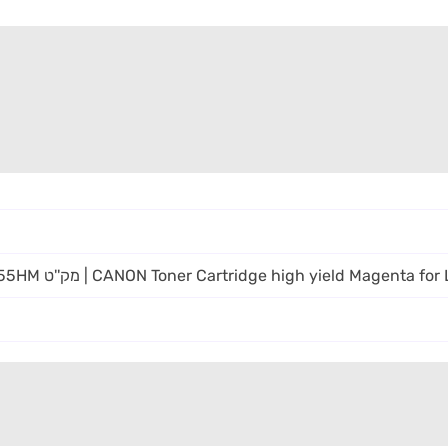
CANON Toner Cartridge high yield Mag | מק''ט GI-CRG055HM